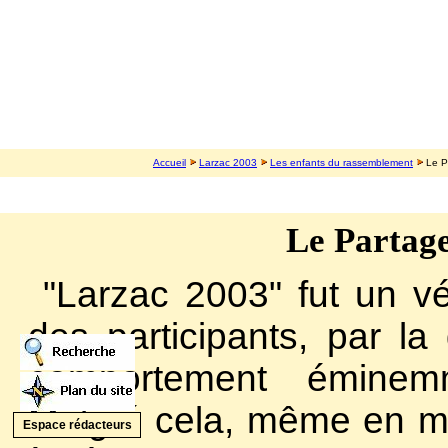
Accueil
Larzac 2003
Les enfants du rassemblement
Le P
Le Partag
"Larzac 2003" fut un vé
des participants, par la
comportement éminem
Malgré cela, même en man
Espace rédacteurs