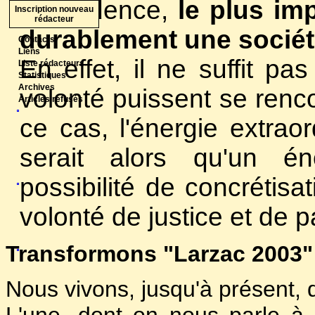
à l'évidence,
le plus imp
Inscription nouveau
rédacteur
durablement une société
Contacts
Liens
En effet, il ne suffit 
Liste rédacteurs
Statistiques
Archives
volonté puissent se renco
Articles refusés
ce cas, l'énergie extrao
serait alors qu'un é
possibilité de concrétis
volonté de justice et de p
Transformons "Larzac 2003" e
Nous vivons, jusqu'à présent, d