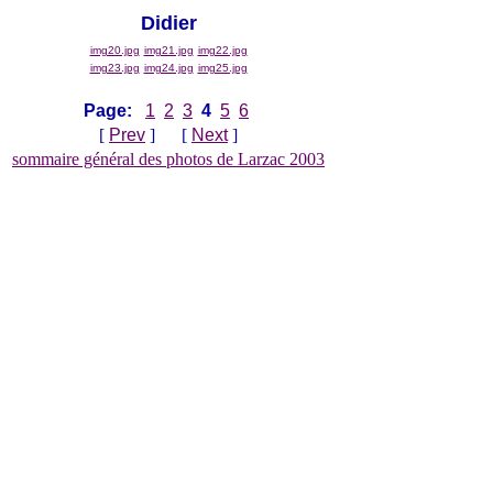
Didier
img20.jpg
img21.jpg
img22.jpg
img23.jpg
img24.jpg
img25.jpg
Page:
1
2
3
4
5
6
[
Prev
] [
Next
]
sommaire général des photos de Larzac 2003