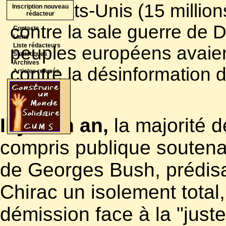
aux Etats-Unis (15 millio
Inscription nouveau
rédacteur
contre la sale guerre de 
Contacts
Liens
Liste rédacteurs
peuples européens avaien
Statistiques
Archives
contre la désinformation d
Articles refusés
Aznar.
Il y a un an,
la majorité d
compris publique soutenai
de Georges Bush, prédisa
Chirac un isolement total
démission face à la "juste