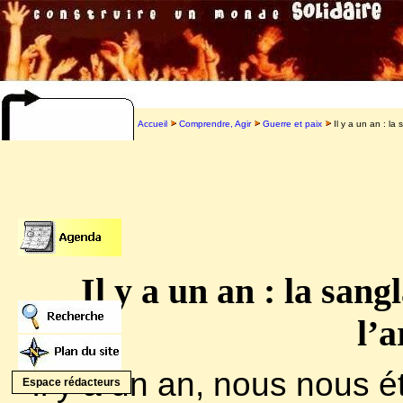
Accueil
Comprendre, Agir
Guerre et paix
Il y a un an : la
IRE
Radio Larzac
G10 Solidaires
Il y a un an : la san
l’a
Il y a un an, nous nous é
Espace rédacteurs