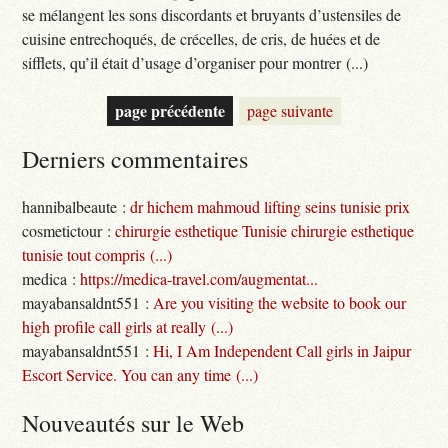
se mélangent les sons discordants et bruyants d’ustensiles de
cuisine entrechoqués, de crécelles, de cris, de huées et de
sifflets, qu’il était d’usage d’organiser pour montrer (...)
page précédente
page suivante
Derniers commentaires
hannibalbeaute :
dr hichem mahmoud lifting seins tunisie prix
cosmetictour :
chirurgie esthetique Tunisie chirurgie esthetique
tunisie tout compris (...)
medica :
https://medica-travel.com/augmentat...
mayabansaldnt551 :
Are you visiting the website to book our
high profile call girls at really (...)
mayabansaldnt551 :
Hi, I Am Independent Call girls in Jaipur
Escort Service. You can any time (...)
Nouveautés sur le Web