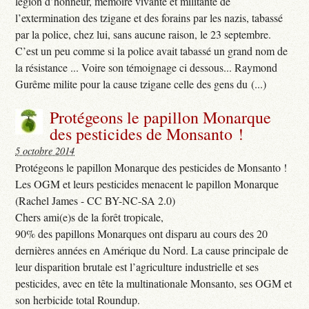
légion d’honneur, mémoire vivante et militante de
l’extermination des tzigane et des forains par les nazis, tabassé
par la police, chez lui, sans aucune raison, le 23 septembre.
C’est un peu comme si la police avait tabassé un grand nom de
la résistance ... Voire son témoignage ci dessous... Raymond
Gurême milite pour la cause tzigane celle des gens du (...)
Protégeons le papillon Monarque
des pesticides de Monsanto !
5 octobre 2014
Protégeons le papillon Monarque des pesticides de Monsanto !
Les OGM et leurs pesticides menacent le papillon Monarque
(Rachel James - CC BY-NC-SA 2.0)
Chers ami(e)s de la forêt tropicale,
90% des papillons Monarques ont disparu au cours des 20
dernières années en Amérique du Nord. La cause principale de
leur disparition brutale est l’agriculture industrielle et ses
pesticides, avec en tête la multinationale Monsanto, ses OGM et
son herbicide total Roundup.