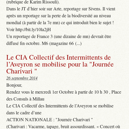
(rubrique de Karim Rissouli).
Dans le JT d’hier soir sur Arte, reportage sur Sivens. Il vient
après un reportage sur la perte de la biodiversité au niveau
mondial (à partir de la 7e mn) ce qui introduit bien le sujet !
Voir http://bit.ly/10la2jH
Un reportage de France 3 (une dizaine de mn) devrait être
diffusé fin octobre. M6 (magazine 66 (...)
Le CIA Collectif des Intermittents de
l’Aveyron se mobilise pour la "Journée
Charivari "
26 septembre 2014
Bonjour,
Rendez vous le mercredi 1er Octobre à partir de 10 h 30 , Place
des Consuls à Millau
Le CIA Collectif des Intermittents de l’Aveyron se mobilise
dans le cadre d’une
ACTION NATIONALE : "Journée Charivari "
(Charivari : Vacarme, tapage, bruit assourdissant. « Concert où