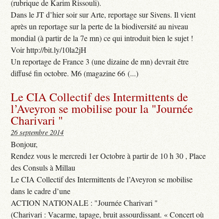
(rubrique de Karim Rissouli).
Dans le JT d’hier soir sur Arte, reportage sur Sivens. Il vient
après un reportage sur la perte de la biodiversité au niveau
mondial (à partir de la 7e mn) ce qui introduit bien le sujet !
Voir http://bit.ly/10la2jH
Un reportage de France 3 (une dizaine de mn) devrait être
diffusé fin octobre. M6 (magazine 66 (...)
Le CIA Collectif des Intermittents de
l’Aveyron se mobilise pour la "Journée
Charivari "
26 septembre 2014
Bonjour,
Rendez vous le mercredi 1er Octobre à partir de 10 h 30 , Place
des Consuls à Millau
Le CIA Collectif des Intermittents de l’Aveyron se mobilise
dans le cadre d’une
ACTION NATIONALE : "Journée Charivari "
(Charivari : Vacarme, tapage, bruit assourdissant. « Concert où