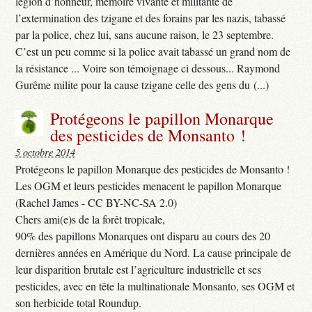
légion d’honneur, mémoire vivante et militante de
l’extermination des tzigane et des forains par les nazis, tabassé
par la police, chez lui, sans aucune raison, le 23 septembre.
C’est un peu comme si la police avait tabassé un grand nom de
la résistance ... Voire son témoignage ci dessous... Raymond
Gurême milite pour la cause tzigane celle des gens du (...)
Protégeons le papillon Monarque
des pesticides de Monsanto !
5 octobre 2014
Protégeons le papillon Monarque des pesticides de Monsanto !
Les OGM et leurs pesticides menacent le papillon Monarque
(Rachel James - CC BY-NC-SA 2.0)
Chers ami(e)s de la forêt tropicale,
90% des papillons Monarques ont disparu au cours des 20
dernières années en Amérique du Nord. La cause principale de
leur disparition brutale est l’agriculture industrielle et ses
pesticides, avec en tête la multinationale Monsanto, ses OGM et
son herbicide total Roundup.