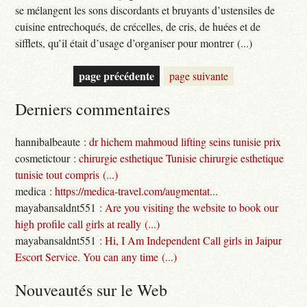
se mélangent les sons discordants et bruyants d’ustensiles de
cuisine entrechoqués, de crécelles, de cris, de huées et de
sifflets, qu’il était d’usage d’organiser pour montrer (...)
page précédente
page suivante
Derniers commentaires
hannibalbeaute :
dr hichem mahmoud lifting seins tunisie prix
cosmetictour :
chirurgie esthetique Tunisie chirurgie esthetique
tunisie tout compris (...)
medica :
https://medica-travel.com/augmentat...
mayabansaldnt551 :
Are you visiting the website to book our
high profile call girls at really (...)
mayabansaldnt551 :
Hi, I Am Independent Call girls in Jaipur
Escort Service. You can any time (...)
Nouveautés sur le Web