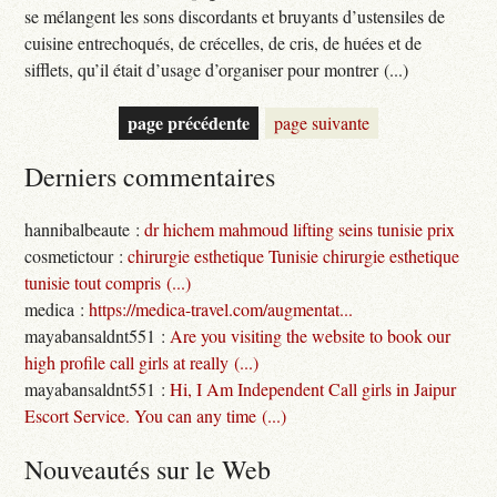
se mélangent les sons discordants et bruyants d’ustensiles de
cuisine entrechoqués, de crécelles, de cris, de huées et de
sifflets, qu’il était d’usage d’organiser pour montrer (...)
page précédente
page suivante
Derniers commentaires
hannibalbeaute :
dr hichem mahmoud lifting seins tunisie prix
cosmetictour :
chirurgie esthetique Tunisie chirurgie esthetique
tunisie tout compris (...)
medica :
https://medica-travel.com/augmentat...
mayabansaldnt551 :
Are you visiting the website to book our
high profile call girls at really (...)
mayabansaldnt551 :
Hi, I Am Independent Call girls in Jaipur
Escort Service. You can any time (...)
Nouveautés sur le Web