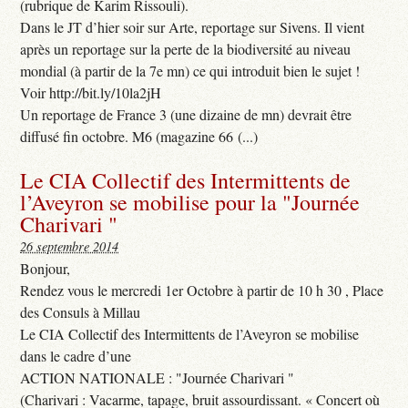
(rubrique de Karim Rissouli).
Dans le JT d’hier soir sur Arte, reportage sur Sivens. Il vient
après un reportage sur la perte de la biodiversité au niveau
mondial (à partir de la 7e mn) ce qui introduit bien le sujet !
Voir http://bit.ly/10la2jH
Un reportage de France 3 (une dizaine de mn) devrait être
diffusé fin octobre. M6 (magazine 66 (...)
Le CIA Collectif des Intermittents de
l’Aveyron se mobilise pour la "Journée
Charivari "
26 septembre 2014
Bonjour,
Rendez vous le mercredi 1er Octobre à partir de 10 h 30 , Place
des Consuls à Millau
Le CIA Collectif des Intermittents de l’Aveyron se mobilise
dans le cadre d’une
ACTION NATIONALE : "Journée Charivari "
(Charivari : Vacarme, tapage, bruit assourdissant. « Concert où