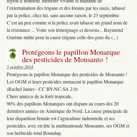
légion d’honneur, mémoire vivante et militante de
l’extermination des tzigane et des forains par les nazis, tabassé
par la police, chez lui, sans aucune raison, le 23 septembre.
C’est un peu comme si la police avait tabassé un grand nom de
la résistance ... Voire son témoignage ci dessous... Raymond
Gurême milite pour la cause tzigane celle des gens du (...)
Protégeons le papillon Monarque
des pesticides de Monsanto !
5 octobre 2014
Protégeons le papillon Monarque des pesticides de Monsanto !
Les OGM et leurs pesticides menacent le papillon Monarque
(Rachel James - CC BY-NC-SA 2.0)
Chers ami(e)s de la forêt tropicale,
90% des papillons Monarques ont disparu au cours des 20
dernières années en Amérique du Nord. La cause principale de
leur disparition brutale est l’agriculture industrielle et ses
pesticides, avec en tête la multinationale Monsanto, ses OGM et
son herbicide total Roundup.