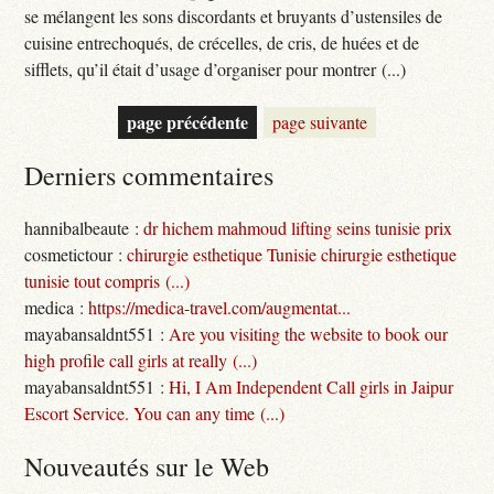
se mélangent les sons discordants et bruyants d’ustensiles de
cuisine entrechoqués, de crécelles, de cris, de huées et de
sifflets, qu’il était d’usage d’organiser pour montrer (...)
page précédente
page suivante
Derniers commentaires
hannibalbeaute :
dr hichem mahmoud lifting seins tunisie prix
cosmetictour :
chirurgie esthetique Tunisie chirurgie esthetique
tunisie tout compris (...)
medica :
https://medica-travel.com/augmentat...
mayabansaldnt551 :
Are you visiting the website to book our
high profile call girls at really (...)
mayabansaldnt551 :
Hi, I Am Independent Call girls in Jaipur
Escort Service. You can any time (...)
Nouveautés sur le Web