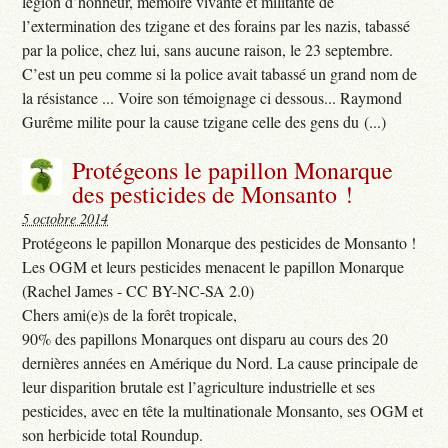
légion d’honneur, mémoire vivante et militante de
l’extermination des tzigane et des forains par les nazis, tabassé
par la police, chez lui, sans aucune raison, le 23 septembre.
C’est un peu comme si la police avait tabassé un grand nom de
la résistance ... Voire son témoignage ci dessous... Raymond
Gurême milite pour la cause tzigane celle des gens du (...)
Protégeons le papillon Monarque
des pesticides de Monsanto !
5 octobre 2014
Protégeons le papillon Monarque des pesticides de Monsanto !
Les OGM et leurs pesticides menacent le papillon Monarque
(Rachel James - CC BY-NC-SA 2.0)
Chers ami(e)s de la forêt tropicale,
90% des papillons Monarques ont disparu au cours des 20
dernières années en Amérique du Nord. La cause principale de
leur disparition brutale est l’agriculture industrielle et ses
pesticides, avec en tête la multinationale Monsanto, ses OGM et
son herbicide total Roundup.