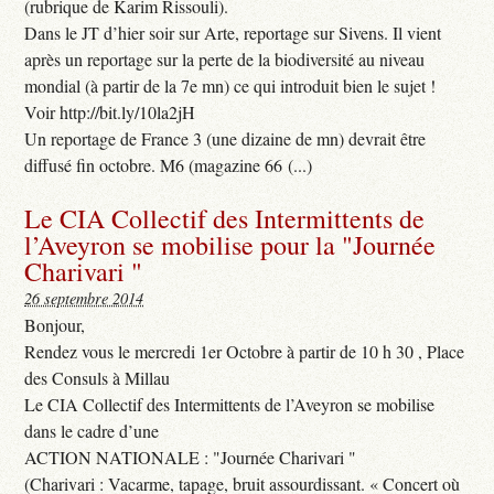
(rubrique de Karim Rissouli).
Dans le JT d’hier soir sur Arte, reportage sur Sivens. Il vient
après un reportage sur la perte de la biodiversité au niveau
mondial (à partir de la 7e mn) ce qui introduit bien le sujet !
Voir http://bit.ly/10la2jH
Un reportage de France 3 (une dizaine de mn) devrait être
diffusé fin octobre. M6 (magazine 66 (...)
Le CIA Collectif des Intermittents de
l’Aveyron se mobilise pour la "Journée
Charivari "
26 septembre 2014
Bonjour,
Rendez vous le mercredi 1er Octobre à partir de 10 h 30 , Place
des Consuls à Millau
Le CIA Collectif des Intermittents de l’Aveyron se mobilise
dans le cadre d’une
ACTION NATIONALE : "Journée Charivari "
(Charivari : Vacarme, tapage, bruit assourdissant. « Concert où